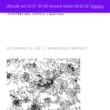
URLAUB vom 20.07.-05.08! Versand wieder AB 06.08.!
Dismiss
Skip
MENU
to
CAROLINE
content
FRETT
SEPTEMBER 13, 2017
|
ADMINCAROLINEFRETT