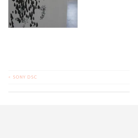
<
SONY DSC
POST
NAVIGATION