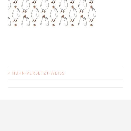
<
HUHN-VERSETZT-WEISS
POST
NAVIGATION