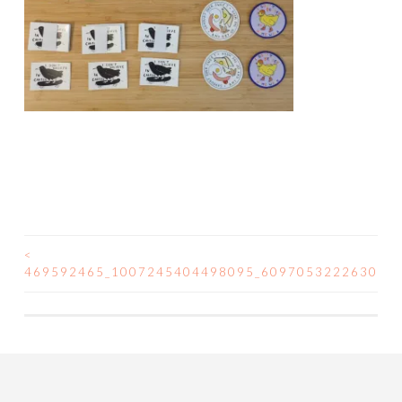
<
POST
469592465_1007245404498095_609705322263047
NAVIGATION